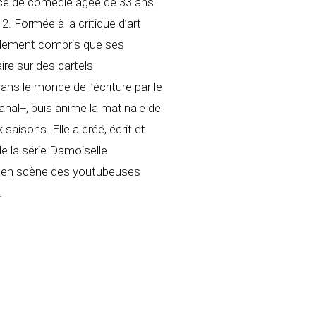
ice de comédie âgée de 33 ans
2. Formée à la critique d’art
idement compris que ses
aire sur des cartels
dans le monde de l’écriture par le
nal+, puis anime la matinale de
aisons. Elle a créé, écrit et
de la série Damoiselle
 en scène des youtubeuses
.